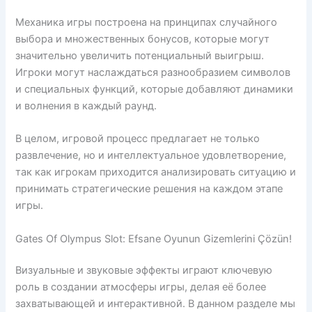
Механика игры построена на принципах случайного
выбора и множественных бонусов, которые могут
значительно увеличить потенциальный выигрыш.
Игроки могут наслаждаться разнообразием символов
и специальных функций, которые добавляют динамики
и волнения в каждый раунд.
В целом, игровой процесс предлагает не только
развлечение, но и интеллектуальное удовлетворение,
так как игрокам приходится анализировать ситуацию и
принимать стратегические решения на каждом этапе
игры.
Gates Of Olympus Slot: Efsane Oyunun Gizemlerini Çözün!
Визуальные и звуковые эффекты играют ключевую
роль в создании атмосферы игры, делая её более
захватывающей и интерактивной. В данном разделе мы