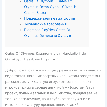
Gates Of Olympus – Gates Of
Olympus Demo Oyna – Güvenilir
Casino Siteleri
Поддерживаемые платформы
Технические требования
Pragmatic Play’den Gates Of
Olympus Demosunu Oynayın
Gates Of Olympus Kazancım İşlem Hareketlerinde
Gözüküyor Hesabıma Düşmüyor
Добро пожаловать в мир, где древние мифы оживают в
виде захватывающих азартных игр! В этом разделе мы
рассмотрим уникальную игру, которая переносит
игроков прямо в сердце античной мифологии. Этот
проект, полный загадок и волшебства, предлагает не
только развлечение, но и глубокое погружение в
историю и культуру древних цивилизаций.