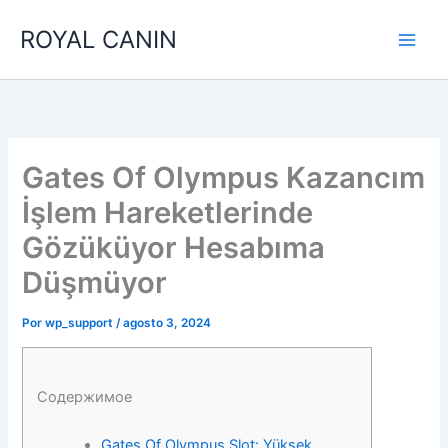
Ir
Main
ROYAL CANIN
al
Men
contenido
Gates Of Olympus Kazancım
İşlem Hareketlerinde
Gözüküyor Hesabıma
Düşmüyor
Por
wp_support
/
agosto 3, 2024
Содержимое
Gates Of Olympus Slot: Yüksek