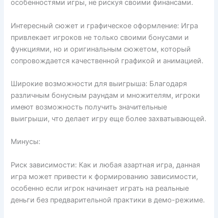
особенностями игры, не рискуя своими финансами.
Интересный сюжет и графическое оформление: Игра
привлекает игроков не только своими бонусами и
функциями, но и оригинальным сюжетом, который
сопровождается качественной графикой и анимацией.
Широкие возможности для выигрыша: Благодаря
различным бонусным раундам и множителям, игроки
имеют возможность получить значительные
выигрыши, что делает игру еще более захватывающей.
Минусы:
Риск зависимости: Как и любая азартная игра, данная
игра может привести к формированию зависимости,
особенно если игрок начинает играть на реальные
деньги без предварительной практики в демо-режиме.