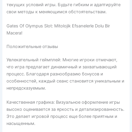
текущих условий игры. Будьте гибким и адаптируйте
свои методы к меняющимся обстоятельствам.
Gates Of Olympus Slot: Mitolojik Efsanelerle Dolu Bir
Macera!
Положительные отзывы
Увлекательный геймплей: Многие игроки отмечают,
что игра предлагает динамичный и захватывающий
процесс. Благодаря разнообразию бонусов и
особенностей, каждый сеанс становится уникальным и
непредсказуемым.
Качественная графика: Визуальное оформление игры
высоко оценивается за яркость и детализированность.
Это делает игровой процесс еще более приятным и
насыщенным.