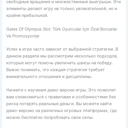
свободные вращения и множественные выигрыши. Эти
элементы делают игру не только увлекательной, но и
крайне прибыльной.
Gates Of Olympus Slot: Türk Oyuncular İçin Özel Bonuslar
Ve Promosyonlar
Успех в игре часто зависит от выбранной стратегии. В
данном разделе мы рассмотрим несколько подходов,
которые могут помочь увеличить шансы на победу.
Важно понимать, что каждая стратегия требует
внимательного отношения и дисциплины.
Начните с изучения демо-версии игры. Это позволит
вам ознакомиться с правилами и особенностями без
риска потерять реальные деньги. Вы можете найти
демо-версию на различных игровых платформах, где
можно бесплатно попробовать свои силы.