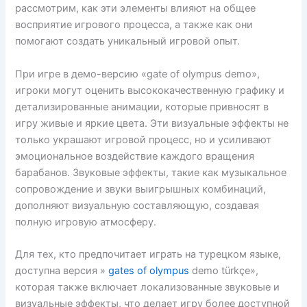
рассмотрим, как эти элементы влияют на общее
восприятие игрового процесса, а также как они
помогают создать уникальный игровой опыт.
При игре в демо-версию «gate of olympus demo»,
игроки могут оценить высококачественную графику и
детализированные анимации, которые привносят в
игру живые и яркие цвета. Эти визуальные эффекты не
только украшают игровой процесс, но и усиливают
эмоциональное воздействие каждого вращения
барабанов. Звуковые эффекты, такие как музыкальное
сопровождение и звуки выигрышных комбинаций,
дополняют визуальную составляющую, создавая
полную игровую атмосферу.
Для тех, кто предпочитает играть на турецком языке,
доступна версия »
gates of olympus
demo türkçe»,
которая также включает локализованные звуковые и
визуальные эффекты, что делает игру более доступной