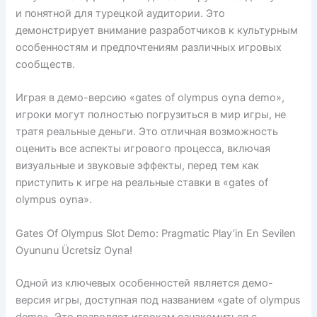
и понятной для турецкой аудитории. Это
демонстрирует внимание разработчиков к культурным
особенностям и предпочтениям различных игровых
сообществ.
Играя в демо-версию «gates of olympus oyna demo»,
игроки могут полностью погрузиться в мир игры, не
тратя реальные деньги. Это отличная возможность
оценить все аспекты игрового процесса, включая
визуальные и звуковые эффекты, перед тем как
приступить к игре на реальные ставки в «gates of
olympus oyna».
Gates Of Olympus Slot Demo: Pragmatic Play’in En Sevilen
Oyununu Ücretsiz Oyna!
Одной из ключевых особенностей является демо-
версия игры, доступная под названием «gate of olympus
demo». Это позволяет игрокам ознакомиться с