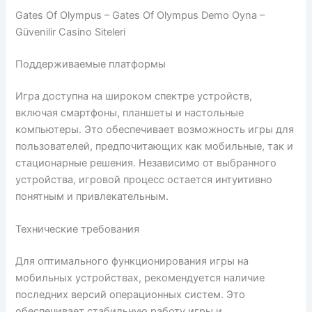
Gates Of Olympus – Gates Of Olympus Demo Oyna –
Güvenilir Casino Siteleri
Поддерживаемые платформы
Игра доступна на широком спектре устройств,
включая смартфоны, планшеты и настольные
компьютеры. Это обеспечивает возможность игры для
пользователей, предпочитающих как мобильные, так и
стационарные решения. Независимо от выбранного
устройства, игровой процесс остается интуитивно
понятным и привлекательным.
Технические требования
Для оптимального функционирования игры на
мобильных устройствах, рекомендуется наличие
последних версий операционных систем. Это
обеспечивает стабильную работу игры и