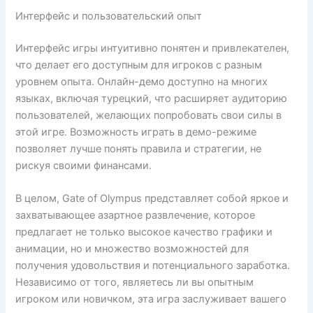
Интерфейс и пользовательский опыт
Интерфейс игры интуитивно понятен и привлекателен,
что делает его доступным для игроков с разным
уровнем опыта. Онлайн-демо доступно на многих
языках, включая турецкий, что расширяет аудиторию
пользователей, желающих попробовать свои силы в
этой игре. Возможность играть в демо-режиме
позволяет лучше понять правила и стратегии, не
рискуя своими финансами.
В целом, Gate of Olympus представляет собой яркое и
захватывающее азартное развлечение, которое
предлагает не только высокое качество графики и
анимации, но и множество возможностей для
получения удовольствия и потенциального заработка.
Независимо от того, являетесь ли вы опытным
игроком или новичком, эта игра заслуживает вашего