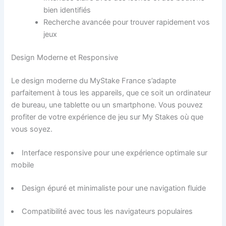
bien identifiés
Recherche avancée pour trouver rapidement vos
jeux
Design Moderne et Responsive
Le design moderne du MyStake France s’adapte
parfaitement à tous les appareils, que ce soit un ordinateur
de bureau, une tablette ou un smartphone. Vous pouvez
profiter de votre expérience de jeu sur My Stakes où que
vous soyez.
Interface responsive pour une expérience optimale sur
mobile
Design épuré et minimaliste pour une navigation fluide
Compatibilité avec tous les navigateurs populaires