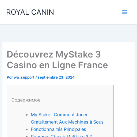
Ir
Main
ROYAL CANIN
al
Men
contenido
Découvrez MyStake 3
Casino en Ligne France
Por
wp_support
/
septiembre 23, 2024
Содержимое
My Stake : Comment Jouer
Gratuitement Aux Machines à Sous
Fonctionnalités Principales
Pourquoi Choisir MyStake 3 ?