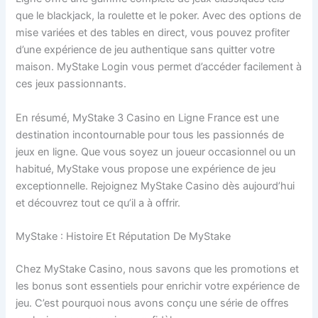
que le blackjack, la roulette et le poker. Avec des options de
mise variées et des tables en direct, vous pouvez profiter
d’une expérience de jeu authentique sans quitter votre
maison. MyStake Login vous permet d’accéder facilement à
ces jeux passionnants.
En résumé, MyStake 3 Casino en Ligne France est une
destination incontournable pour tous les passionnés de
jeux en ligne. Que vous soyez un joueur occasionnel ou un
habitué, MyStake vous propose une expérience de jeu
exceptionnelle. Rejoignez MyStake Casino dès aujourd’hui
et découvrez tout ce qu’il a à offrir.
MyStake : Histoire Et Réputation De MyStake
Chez MyStake Casino, nous savons que les promotions et
les bonus sont essentiels pour enrichir votre expérience de
jeu. C’est pourquoi nous avons conçu une série de offres