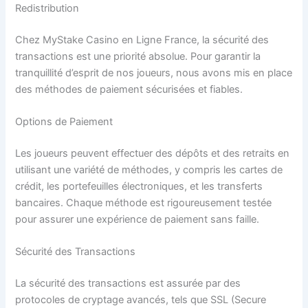
Redistribution
Chez MyStake Casino en Ligne France, la sécurité des
transactions est une priorité absolue. Pour garantir la
tranquillité d’esprit de nos joueurs, nous avons mis en place
des méthodes de paiement sécurisées et fiables.
Options de Paiement
Les joueurs peuvent effectuer des dépôts et des retraits en
utilisant une variété de méthodes, y compris les cartes de
crédit, les portefeuilles électroniques, et les transferts
bancaires. Chaque méthode est rigoureusement testée
pour assurer une expérience de paiement sans faille.
Sécurité des Transactions
La sécurité des transactions est assurée par des
protocoles de cryptage avancés, tels que SSL (Secure