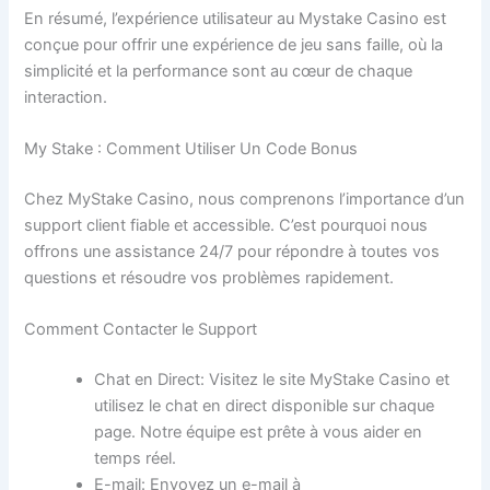
En résumé, l’expérience utilisateur au Mystake Casino est
conçue pour offrir une expérience de jeu sans faille, où la
simplicité et la performance sont au cœur de chaque
interaction.
My Stake : Comment Utiliser Un Code Bonus
Chez MyStake Casino, nous comprenons l’importance d’un
support client fiable et accessible. C’est pourquoi nous
offrons une assistance 24/7 pour répondre à toutes vos
questions et résoudre vos problèmes rapidement.
Comment Contacter le Support
Chat en Direct: Visitez le site MyStake Casino et
utilisez le chat en direct disponible sur chaque
page. Notre équipe est prête à vous aider en
temps réel.
E-mail: Envoyez un e-mail à