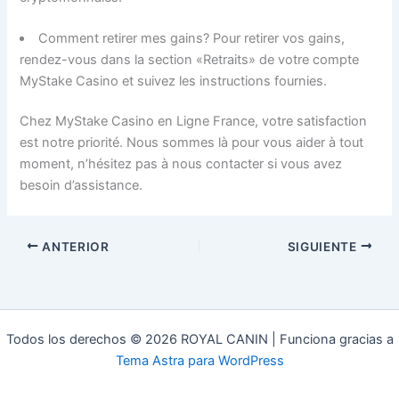
Comment retirer mes gains? Pour retirer vos gains,
rendez-vous dans la section «Retraits» de votre compte
MyStake Casino et suivez les instructions fournies.
Chez MyStake Casino en Ligne France, votre satisfaction
est notre priorité. Nous sommes là pour vous aider à tout
moment, n’hésitez pas à nous contacter si vous avez
besoin d’assistance.
ANTERIOR
SIGUIENTE
Todos los derechos © 2026 ROYAL CANIN | Funciona gracias a
Tema Astra para WordPress